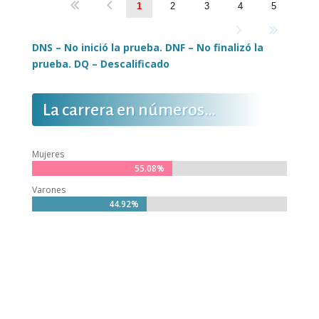
1
2
3
4
5
DNS – No inició la prueba. DNF – No finalizó la
prueba. DQ – Descalificado
La carrera en números…
Mujeres
55.08%
55.08%
Varones
44.92%
44.92%