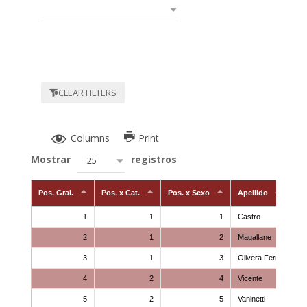
CLEAR FILTERS
Columns
Print
Mostrar
registros
25
Pos. Gral.
Pos. x Cat.
Pos. x Sexo
Apellido
1
1
1
Castro
2
1
2
Magallane
3
1
3
Olivera Ferreyra
4
2
4
Vicente
5
2
5
Vaninetti