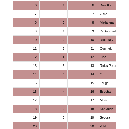
6
1
6
Bosotto
7
3
7
Gallo
8
3
8
Madarieta
9
1
9
De Alesandre
10
2
10
Recofsky
11
2
11
Coumeig
12
4
12
Diaz
13
3
13
Rojas Peredo
14
4
14
Ortiz
15
5
15
Lauge
16
4
16
Escobar
17
5
17
Marti
18
6
18
San Juan
19
6
19
Segura
20
5
20
Valdi