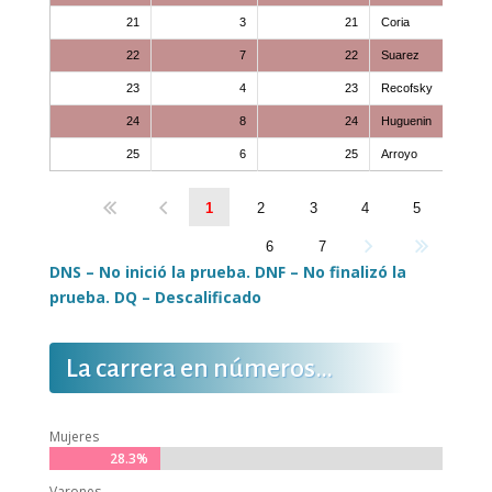
21
3
21
Coria
22
7
22
Suarez
23
4
23
Recofsky
24
8
24
Huguenin
25
6
25
Arroyo
1
2
3
4
5
6
7
DNS – No inició la prueba. DNF – No finalizó la
prueba. DQ – Descalificado
La carrera en números…
Mujeres
28.3%
28.3%
Varones