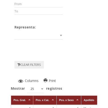
Representa:
CLEAR FILTERS
Columns
Print
Mostrar
registros
25
Pos. Gral.
Pos. x Cat.
Pos. x Sexo
Apellido
No