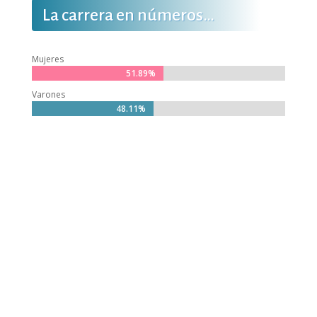
La carrera en números…
Mujeres
51.89%
51.89%
Varones
48.11%
48.11%