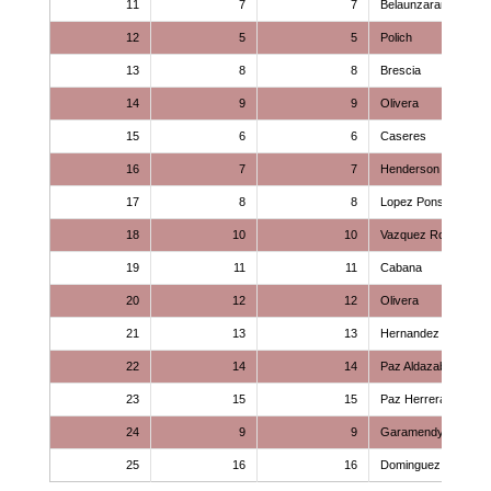
11
7
7
Belaunzaran
12
5
5
Polich
13
8
8
Brescia
14
9
9
Olivera
15
6
6
Caseres
16
7
7
Henderson
17
8
8
Lopez Pons
18
10
10
Vazquez Rovere
19
11
11
Cabana
20
12
12
Olivera
21
13
13
Hernandez
22
14
14
Paz Aldazabal
23
15
15
Paz Herrera
24
9
9
Garamendy
25
16
16
Dominguez