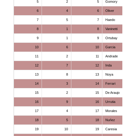
5
2
5
Gomory
6
4
6
Oliver
7
5
7
Haedo
8
1
8
Vaninetti
9
1
9
Ortubay
10
6
10
Garcia
11
2
11
Andrade
12
7
12
Inda
13
8
13
Noya
14
3
14
Ferrari
15
2
15
De Araujo
16
9
16
Urrutia
17
4
17
Morales
18
5
18
Nuńez
19
10
19
Caresia