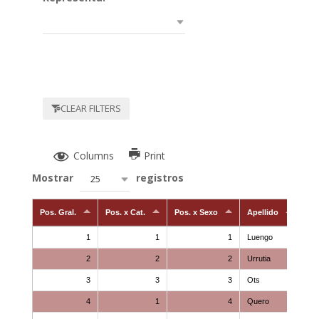
CLEAR FILTERS
Columns
Print
Mostrar
registros
25
Pos. Gral.
Pos. x Cat.
Pos. x Sexo
Apellido
1
1
1
Luengo
2
2
2
Urrutia
3
3
3
Ots
4
1
4
Quero