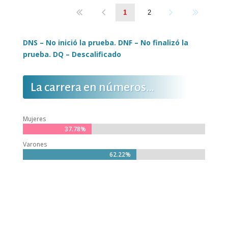
1
2
DNS – No inició la prueba. DNF – No finalizó la
prueba. DQ – Descalificado
La carrera en números…
Mujeres
37.78%
37.78%
Varones
62.22%
62.22%