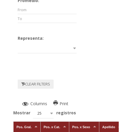
Promedio:
Representa:
CLEAR FILTERS
Columns
Print
Mostrar
registros
25
Pos. Gral.
Pos. x Cat.
Pos. x Sexo
Apellido
N