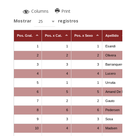
Columns
Print
Mostrar
registros
25
Pos. Gral.
Pos. x Cat.
Pos. x Sexo
Apellido
1
1
1
Esandi
2
2
2
Olivera
3
3
3
Barranquero
4
4
4
Lucero
5
1
1
Urrutia
6
5
5
Amand De Mendieta
7
2
2
Gauto
8
6
6
Pedersen
9
3
3
Sosa
10
4
4
Madsen