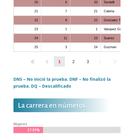
20
6
20
Sordelli
21
7
21
Catena
22
8
22
Gonzalez Tealdi
23
1
1
Vasquez Guerra
24
11
23
Suarez
25
3
24
Guzman
1
2
3
DNS – No inició la prueba. DNF – No finalizó la
prueba. DQ – Descalificado
La carrera en números…
Mujeres
27.59%
27.59%