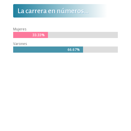
La carrera en números…
Mujeres
33.33%
33.33%
Varones
66.67%
66.67%