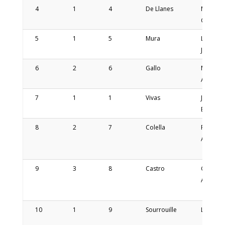
4
1
4
De Llanes
Marcos
Guiller
5
1
5
Mura
Lionel
Jorge
6
2
6
Gallo
Marcelo
Alejand
7
1
1
Vivas
Jimena
Estefani
8
2
7
Colella
Raul
Anibal
9
3
8
Castro
Guiller
Andres
10
1
9
Sourrouille
Lucas