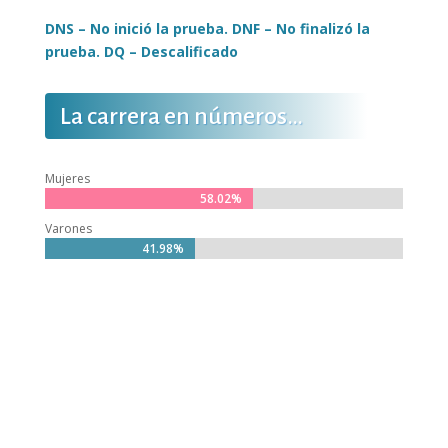
DNS – No inició la prueba. DNF – No finalizó la
prueba. DQ – Descalificado
La carrera en números…
Mujeres
58.02%
58.02%
Varones
41.98%
41.98%