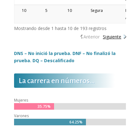
10
5
10
Segura
Nicolas
Andres
Mostrando desde 1 hasta 10 de 193 registros
Anterior
Siguiente
DNS – No inició la prueba. DNF – No finalizó la
prueba. DQ – Descalificado
La carrera en números…
Mujeres
35.75%
35.75%
Varones
64.25%
64.25%