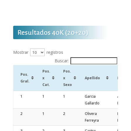
Resultados 40K (20+20)
Mostrar
registros
Buscar:
Pos.
Pos.
Pos.
x
x
Apellido
Nombr
Gral.
Cat.
Sexo
Pos.
Pos.
Pos.
Apellido
Nombr
1
1
1
Garcia
Alexis
Gral.
x
x
Gallardo
Damian
Cat.
Sexo
2
1
2
Olivera
Maurici
Ferreyra
Daniel
3
2
3
Castro
Eduard