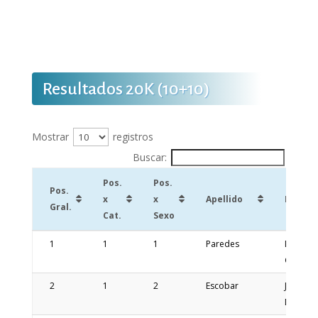
Resultados 20K (10+10)
Mostrar
registros
Buscar:
Pos.
Pos.
Pos.
x
x
Apellido
Nombr
Gral.
Cat.
Sexo
Pos.
Pos.
Pos.
Apellido
Nombr
1
1
1
Paredes
Dario
Gral.
x
x
Gabriel
Cat.
Sexo
2
1
2
Escobar
Jose
Daniel