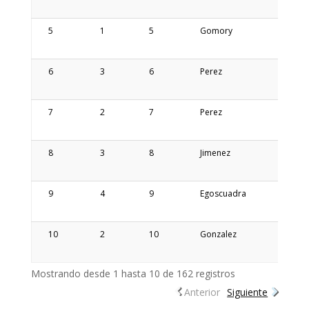
Jose
5
1
5
Gomory
Dami
6
3
6
Perez
Julio
Cesar
7
2
7
Perez
Osva
Ariel
8
3
8
Jimenez
Jose
Eleut
9
4
9
Egoscuadra
Guill
Matia
10
2
10
Gonzalez
Manu
Aleja
Mostrando desde 1 hasta 10 de 162 registros
Anterior
Siguiente