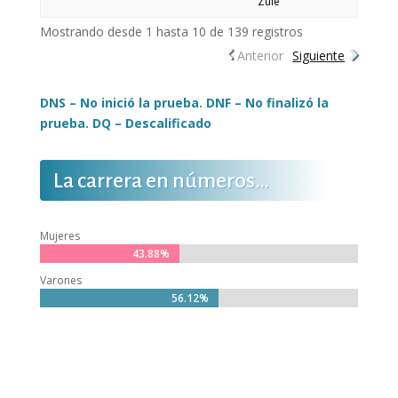
Zule
Mostrando desde 1 hasta 10 de 139 registros
Anterior
Siguiente
DNS – No inició la prueba. DNF – No finalizó la
prueba. DQ – Descalificado
La carrera en números…
Mujeres
43.88%
43.88%
Varones
56.12%
56.12%