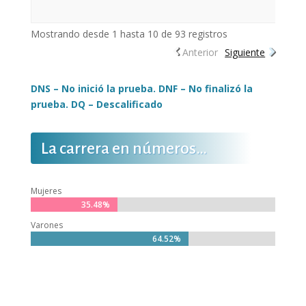
Mostrando desde 1 hasta 10 de 93 registros
Anterior
Siguiente
DNS – No inició la prueba. DNF – No finalizó la
prueba. DQ – Descalificado
La carrera en números…
Mujeres
35.48%
35.48%
Varones
64.52%
64.52%