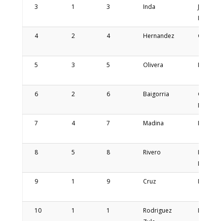
3
1
3
Inda
Jose
Ignacio
4
2
4
Hernandez
Gaston
5
3
5
Olivera
Mateo
6
2
6
Baigorria
Geroni
Mariano
7
4
7
Madina
Franco
8
5
8
Rivero
Hector
Manuel
9
1
9
Cruz
Nicolas
10
1
1
Rodriguez
Leonela