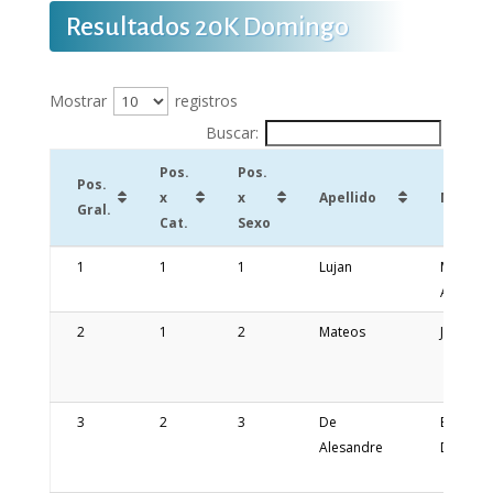
Resultados 20K Domingo
Mostrar
registros
Buscar:
Pos.
Pos.
Pos.
x
x
Apellido
Nombr
Gral.
Cat.
Sexo
Pos.
Pos.
Pos.
Apellido
Nombr
1
1
1
Lujan
Mauro
Gral.
x
x
Alejand
Cat.
Sexo
2
1
2
Mateos
Justo
3
2
3
De
Edgar
Alesandre
Daniel