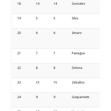
18
14
14
Gonzalez
Santia
19
5
5
Silva
Paula
20
6
6
Simaro
Maria
Los
Angel
21
7
7
Paniagua
Angeli
Fermi
22
8
8
Detona
Silvina
Anahi
23
15
15
Zeballos
Martin
24
9
9
Gasparinetti
Fabia