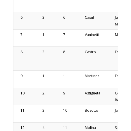
6
3
6
Casut
Juan
Manuel
7
1
7
Vaninetti
Martin
8
3
8
Castro
Eduardo
9
1
1
Martinez
Fernanda
10
2
9
Astigueta
Cesar
Ramon
11
3
10
Bosotto
Jorge
12
4
11
Molina
Santiago