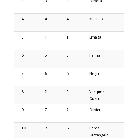
3
3
3
Olivera
Mateo
4
4
4
Macuso
Mauric
Andre
5
1
1
Ernaga
Vanes
6
5
5
Palma
Walter
Saul
7
6
6
Negri
Julio
Ernest
8
2
2
Vasquez
Cynthi
Guerra
Mabel
9
7
7
Olivieri
Gusta
Ezequi
10
8
8
Perez
Agusti
Santangelo