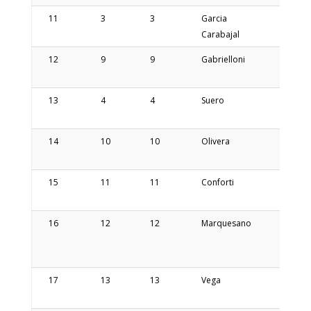
11
3
3
Garcia
Lucila
Carabajal
12
9
9
Gabrielloni
Marce
13
4
4
Suero
Karina
14
10
10
Olivera
Mauro
15
11
11
Conforti
Carlos
Daniel
16
12
12
Marquesano
Ricard
17
13
13
Vega
Toma
Eduar