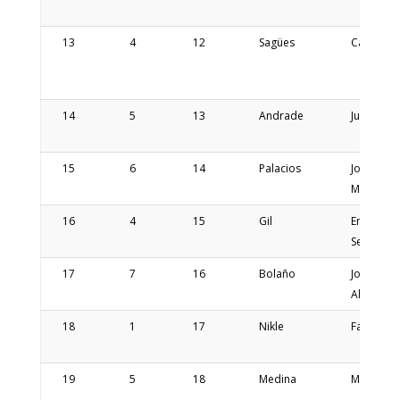
13
4
12
Sagües
Carlos
14
5
13
Andrade
Juan Jose
15
6
14
Palacios
Jose
Maria
16
4
15
Gil
Emilio
Sebastian
17
7
16
Bolaño
Jorge
Alberto
18
1
17
Nikle
Fabian
19
5
18
Medina
Matias