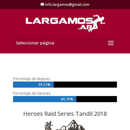
info.largamos@gmail.com
Seleccionar página
Porcentaje de Mujeres
39.21%
39.21%
Porcentaje de Varones
60.79%
60.79%
Heroes Raid Series Tandil 2018