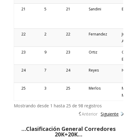
21
5
21
Sandini
Eugenio
22
2
22
Fernandez
Juan
Alberto
23
9
23
Ortiz
Gregori
Enrique
24
7
24
Reyes
Ivan
25
3
25
Merlos
Mario
Marcelo
Mostrando desde 1 hasta 25 de 98 registros
Anterior
Siguiente
…Clasificación General Corredores
20K+20K…