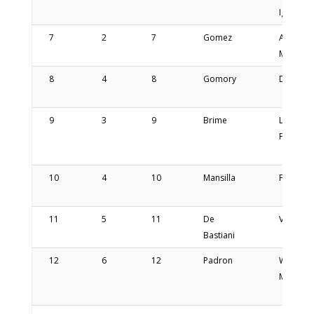
Ignacio
7
2
7
Gomez
Andres
Martin
8
4
8
Gomory
Damian
9
3
9
Brime
Leonel
Fernand
10
4
10
Mansilla
Fernand
11
5
11
De
Valentin
Bastiani
12
6
12
Padron
Walter
Marcelo