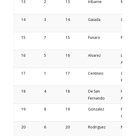
13
2
13
Iribarne
Martin
14
3
14
Gaiada
Claudio
15
7
15
Funaro
Pablo
16
5
16
Alvarez
Luciano
Agustin
17
1
17
Centineo
Carlos
Facundo
18
4
18
De San
Hernan
Fernando
Ariel
19
8
19
Gonzalez
Federico
Gaston
20
6
20
Rodriguez
Nicolas