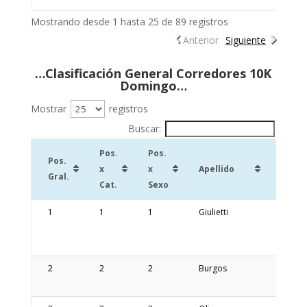
Mostrando desde 1 hasta 25 de 89 registros
Anterior
Siguiente
…Clasificación General Corredores 10K
Domingo…
Mostrar
registros
Buscar:
Pos.
Pos.
Pos.
x
x
Apellido
Nomb
Gral.
Cat.
Sexo
Pos.
Pos.
Pos.
Apellido
Nomb
1
1
1
Giulietti
Juan
Gral.
x
x
Manue
Cat.
Sexo
2
2
2
Burgos
Franc