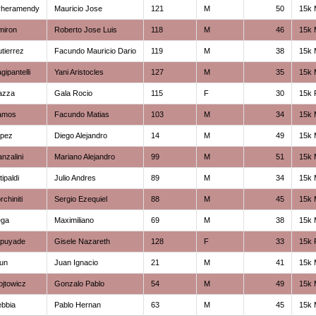
yheramendy
Mauricio Jose
121
M
50
15k 
miron
Roberto Jose Luis
118
M
46
15k 
tierrez
Facundo Mauricio Dario
119
M
38
15k 
gipantelli
Yani Aristocles
127
M
35
15k 
azza
Gala Rocio
115
F
30
15k 
amos
Facundo Matias
103
M
34
15k 
opez
Diego Alejandro
14
M
49
15k 
nzalini
Mariano Alejandro
99
M
51
15k 
ttipaldi
Julio Andres
89
M
34
15k 
rchiniti
Sergio Ezequiel
88
M
45
15k 
ega
Maximiliano
69
M
38
15k 
apuyade
Gisele Nazareth
128
F
33
15k 
un
Juan Ignacio
21
M
41
15k 
jtowicz
Gonzalo Pablo
54
M
49
15k 
bbia
Pablo Hernan
63
M
45
15k 