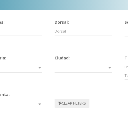
s:
Dorsal:
S
ia:
Ciudad:
T
enta:
CLEAR FILTERS