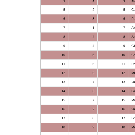
4
3
4
E
5
2
5
Ca
6
3
6
F
7
1
7
Al
8
4
8
Sa
9
4
9
G
10
5
10
Ca
11
5
11
P
12
6
12
M
13
7
13
Va
14
6
14
G
15
7
15
M
16
2
16
Va
17
8
17
Bo
18
9
18
Ma