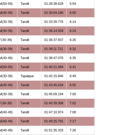
M(50-59)
Tandil
01:28:38.628
5:54
Libre
M(40-49)
Tandil
01:30:04.186
6:00
Libre
M(30-39)
Tandil
01:33:39.776
6:14
Libre
M(30-39)
Tandil
01:36:14.509
6:24
Animas Team
F(30-39)
Tandil
01:36:37.837
6:26
Libre
M(30-39)
Tandil
01:38:11.721
6:32
Estas Para Mas
M(40-49)
Tandil
01:38:47.076
6:35
FP Team
M(50-59)
Tandil
01:40:21.084
6:41
Estas Para Mas
M(30-39)
Tapalque
01:42:15.846
6:49
Libre
M(40-49)
Tandil
01:43:45.634
6:55
Libre
M(30-39)
Tandil
01:45:09.194
7:00
Salus
F(30-39)
Tandil
01:45:39.308
7:02
Animas Team
M(40-49)
Tandil
01:47:10.974
7:08
Libre
M(40-49)
Tandil
01:49:25.791
7:17
FP Team
M(40-49)
Tandil
01:51:35.333
7:26
Libre