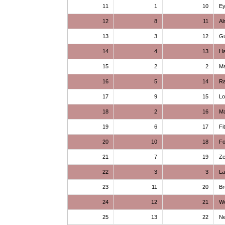
11
1
10
E
12
8
11
Al
13
3
12
Gu
14
4
13
Ha
15
2
2
M
16
5
14
R
17
9
15
L
18
2
16
Ma
19
6
17
Fi
20
10
18
Fo
21
7
19
Z
22
3
3
L
23
11
20
Br
24
12
21
Wo
25
13
22
Ne