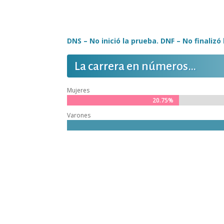
DNS – No inició la prueba. DNF – No finalizó
La carrera en números…
Mujeres
20.75%
20.75%
Varones