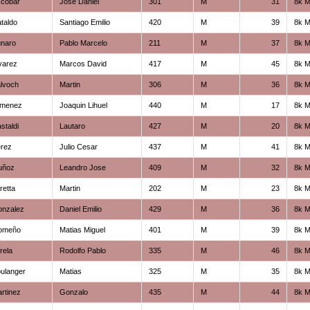
scobar
Jose Daniel
301
M
31
8k M
taldo
Santiago Emilio
420
M
39
8k M
unaro
Pablo Marcelo
211
M
37
8k M
varez
Marcos David
417
M
45
8k M
lvoch
Martin
306
M
36
8k M
imenez
Joaquin Lihuel
440
M
17
8k M
staldi
Lautaro
427
M
20
8k M
erez
Julio Cesar
437
M
41
8k M
uñoz
Leandro Jose
409
M
32
8k M
retta
Martin
202
M
23
8k M
onzalez
Daniel Emilio
429
M
36
8k M
omeño
Matias Miguel
401
M
39
8k M
rela
Rodolfo Pablo
335
M
46
8k M
ulanger
Matias
325
M
35
8k M
rtinez
Gonzalo
435
M
44
8k M