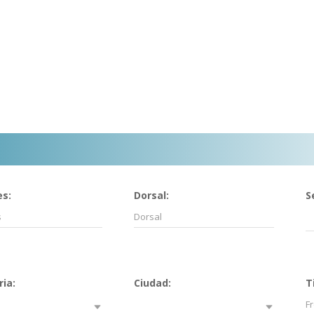
s:
Dorsal:
S
ia:
Ciudad:
T