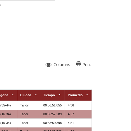
Columns
Print
egoria
Ciudad
Tiempo
Promedio
Representa
(35-44)
Tandil
00:36:51.855
4:36
Ss Team
(16-34)
Tandil
00:36:57.289
4:37
Libre
(16-34)
Tandil
00:38:50.398
4:51
Corredores Nocturnos