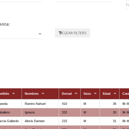
enta:
CLEAR FILTERS
ellido
Nombres
Dorsal
Sexo
Edad
Cat
epeda
Ramiro Nahuel
410
M
36
8k M
ballero
Ignacio
332
M
30
8k M
rcia Gallardo
Alexis Damian
215
M
31
8k M