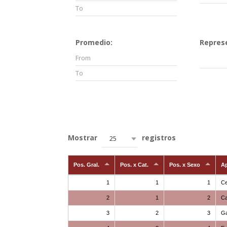
Promedio:
Repres
Mostrar
registros
25
Pos. Gral.
Pos. x Cat.
Pos. x Sexo
Ap
1
1
1
C
2
1
2
Ca
3
2
3
Ga