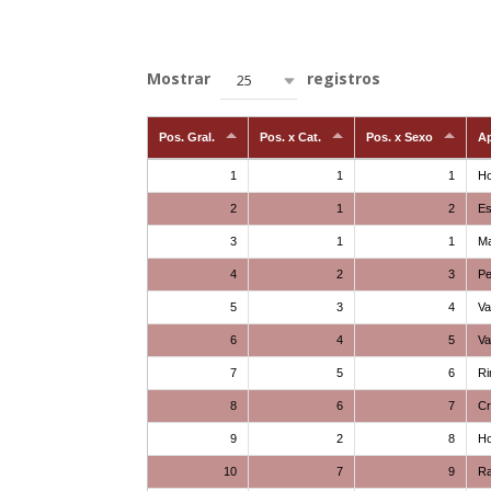
Mostrar
registros
25
Pos. Gral.
Pos. x Cat.
Pos. x Sexo
Ap
1
1
1
H
2
1
2
E
3
1
1
Ma
4
2
3
Pe
5
3
4
Va
6
4
5
Va
7
5
6
Ri
8
6
7
C
9
2
8
Ho
10
7
9
Ra