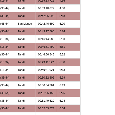
(16-34)
Tandil
00:39:33.729
4:56
Kuden Group
(35-44)
Tandil
00:39:48.072
4:58
Estas Para Mas
(35-44)
Tandil
00:42:25.698
5:18
Libre
(45-54)
San Manuel
00:42:46.590
5:20
Kumelen Running
(35-44)
Tandil
00:43:17.365
5:24
Libre
(16-34)
Tandil
00:46:44.585
5:50
Libre
(16-34)
Tandil
00:46:51.499
5:51
Unicen
(35-44)
Tandil
00:46:56.343
5:52
Adn+
(16-34)
Tandil
00:49:11.142
6:08
Corredores Nocturnos
(16-34)
Tandil
00:49:51.921
6:13
Unicen
(35-44)
Tandil
00:50:32.809
6:19
Libre
(35-44)
Tandil
00:50:34.361
6:19
Libre
(45-54)
Tandil
00:51:25.150
6:25
Los Seguidores De Pato
(35-44)
Tandil
00:51:49.529
6:28
Libre
(35-44)
Tandil
00:52:33.574
6:34
Libre