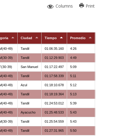
Columns
Print
goria
Ciudad
Tiempo
Promedio
Representa
M(40-49)
Tandil
01:06:35.160
4:26
Corredores Nocturnos
M(30-39)
Tandil
01:12:29.903
4:49
Corredores Nocturnos
F(30-39)
San Manuel
01:17:22.497
5:09
Libre
M(40-49)
Tandil
01:17:58.339
5:11
Libre
M(40-49)
Azul
01:18:10.678
5:12
Libre
M(40-49)
Tandil
01:18:19.364
5:13
Libre
M(40-49)
Tandil
01:24:53.012
5:39
Libre
M(40-49)
Ayacucho
01:25:48.533
5:43
Corredores Nocturnos
M(30-39)
Tandil
01:25:54.559
5:43
Libre
M(40-49)
Tandil
01:27:31.965
5:50
Libre