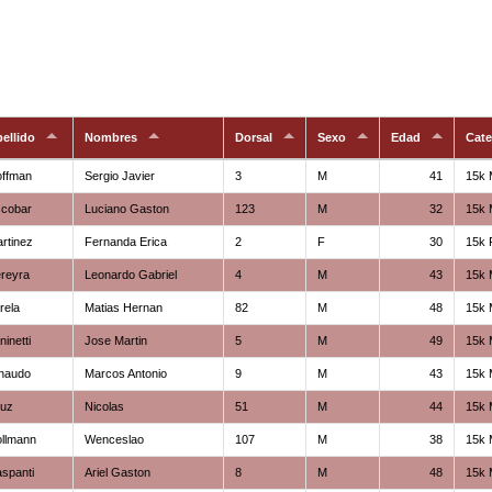
ellido
Nombres
Dorsal
Sexo
Edad
Cate
offman
Sergio Javier
3
M
41
15k 
scobar
Luciano Gaston
123
M
32
15k 
rtinez
Fernanda Erica
2
F
30
15k 
reyra
Leonardo Gabriel
4
M
43
15k 
rela
Matias Hernan
82
M
48
15k 
ninetti
Jose Martin
5
M
49
15k 
naudo
Marcos Antonio
9
M
43
15k 
ruz
Nicolas
51
M
44
15k 
llmann
Wenceslao
107
M
38
15k 
spanti
Ariel Gaston
8
M
48
15k 