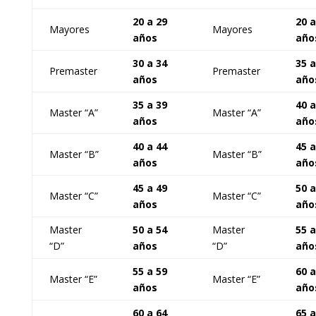
20 a 29
20 a
Mayores
Mayores
años
año
30 a 34
35 a
Premaster
Premaster
años
año
35 a 39
40 a
Master “A”
Master “A”
años
año
40 a 44
45 a
Master “B”
Master “B”
años
año
45 a 49
50 a
Master “C”
Master “C”
años
año
Master
50 a 54
Master
55 a
“D”
años
“D”
año
55 a 59
60 a
Master “E”
Master “E”
años
año
60 a 64
65 a