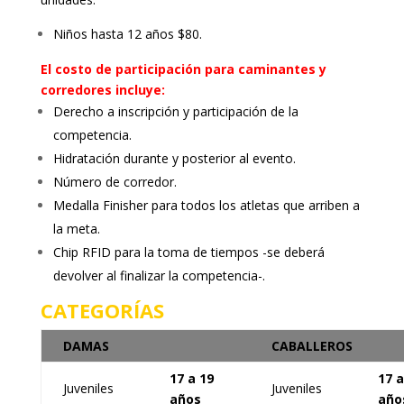
Niños hasta 12 años $80.
El costo de participación para caminantes y
corredores incluye:
Derecho a inscripción y participación de la
competencia.
Hidratación durante y posterior al evento.
Número de corredor.
Medalla Finisher para todos los atletas que arriben a
la meta.
Chip RFID para la toma de tiempos -se deberá
devolver al finalizar la competencia-.
CATEGORÍAS
DAMAS
CABALLEROS
17 a 19
17 a
Juveniles
Juveniles
años
año