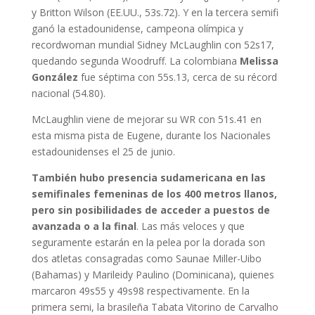
y Britton Wilson (EE.UU., 53s.72). Y en la tercera semifi
ganó la estadounidense, campeona olímpica y
recordwoman mundial Sidney McLaughlin con 52s17,
quedando segunda Woodruff. La colombiana
Melissa
González
fue séptima con 55s.13, cerca de su récord
nacional (54.80).
McLaughlin viene de mejorar su WR con 51s.41 en
esta misma pista de Eugene, durante los Nacionales
estadounidenses el 25 de junio.
También hubo presencia sudamericana en las
semifinales femeninas de los 400 metros llanos,
pero sin posibilidades de acceder a puestos de
avanzada o a la final
. Las más veloces y que
seguramente estarán en la pelea por la dorada son
dos atletas consagradas como Saunae Miller-Uibo
(Bahamas) y Marileidy Paulino (Dominicana), quienes
marcaron 49s55 y 49s98 respectivamente. En la
primera semi, la brasileña Tabata Vitorino de Carvalho