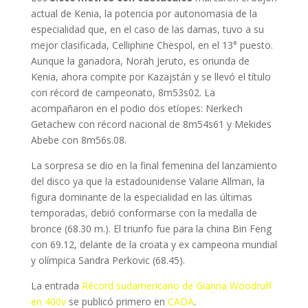
actual de Kenia, la potencia por autonomasia de la
especialidad que, en el caso de las damas, tuvo a su
mejor clasificada, Celliphine Chespol, en el 13° puesto.
Aunque la ganadora, Norah Jeruto, es oriunda de
Kenia, ahora compite por Kazajstán y se llevó el título
con récord de campeonato, 8m53s02. La
acompañaron en el podio dos etíopes: Nerkech
Getachew con récord nacional de 8m54s61 y Mekides
Abebe con 8m56s.08.
La sorpresa se dio en la final femenina del lanzamiento
del disco ya que la estadounidense Valarie Allman, la
figura dominante de la especialidad en las últimas
temporadas, debió conformarse con la medalla de
bronce (68.30 m.). El triunfo fue para la china Bin Feng
con 69.12, delante de la croata y ex campeona mundial
y olímpica Sandra Perkovic (68.45).
La entrada
Récord sudamericano de Gianna Woodruff
en 400v
se publicó primero en
CADA
.