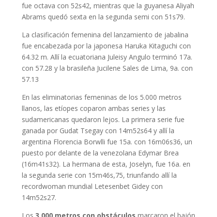
fue octava con 52s42, mientras que la guyanesa Aliyah
Abrams quedó sexta en la segunda semi con 51s79.
La clasificación femenina del lanzamiento de jabalina
fue encabezada por la japonesa Haruka Kitaguchi con
64.32 m. Allí la ecuatoriana Juleisy Angulo terminó 17a.
con 57.28 y la brasileña Jucilene Sales de Lima, 9a. con
57.13
En las eliminatorias femeninas de los 5.000 metros
llanos, las etíopes coparon ambas series y las
sudamericanas quedaron lejos. La primera serie fue
ganada por Gudat Tsegay con 14m52s64 y allí la
argentina Florencia Borwlli fue 15a. con 16m06s36, un
puesto por delante de la venezolana Edymar Brea
(16m41s32). La hermana de esta, Joselyn, fue 16a. en
la segunda serie con 15m46s,75, triunfando allí la
recordwoman mundial Letesenbet Gidey con
14m52s27.
Los
3.000 metros con obstáculos
marcaron el bajón