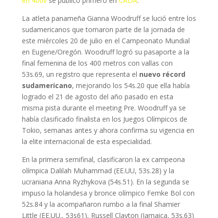
en 400v
se publicó primero en
CADA
.
La atleta panameña Gianna Woodruff se lució entre los
sudamericanos que tomaron parte de la jornada de
este miércoles 20 de julio en el Campeonato Mundial
en Eugene/Oregón. Woodruff logró su pasaporte a la
final femenina de los 400 metros con vallas con
53s.69, un registro que representa el
nuevo récord
sudamericano
, mejorando los 54s.20 que ella había
logrado el 21 de agosto del año pasado en esta
misma pista durante el meeting Pre. Woodruff ya se
había clasificado finalista en los Juegos Olímpicos de
Tokio, semanas antes y ahora confirma su vigencia en
la elite internacional de esta especialidad.
En la primera semifinal, clasificaron la ex campeona
olímpica Dalilah Muhammad (EE.UU, 53s.28) y la
ucraniana Anna Ryzhykova (54s.51). En la segunda se
impuso la holandesa y bronce olímpico Femke Bol con
52s.84 y la acompañaron rumbo a la final Shamier
Little (EE.UU., 53s61), Russell Clayton (Jamaica, 53s.63)