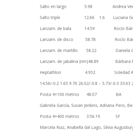
Salto en largo 5.98 Andrea Ver
Salto triple 12.66 1.6 Luciana
Lanzam. de bala 14.59 Rocío B
Lanzam. de disco 58.78 Rocío B
Lanzam. de martillo 58.22 Danie
Lanzam. de jabalina (nm)48.89 Bár
Heptathlon 4.952 Soledad Andrea
14.56/-0.2 1.65 9.70 26.02/-0.8 – 5.73/-0.3 33.63 
Posta 4×100 metros 48.07
Gabriela García, Susan Jenkins, Adriana Pero, B
Posta 4×400 metros 3:56.1
Marcela Ruiz, Anabella dal Lago, Silvia Augusbu