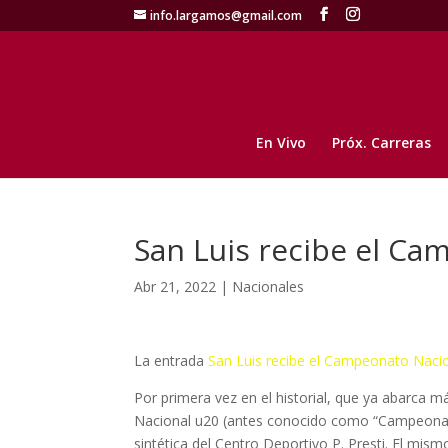
info.largamos@gmail.com
En Vivo
Próx. Carreras
San Luis recibe el Ca
Abr 21, 2022
|
Nacionales
La entrada
San Luis recibe el Campeonato Naci
Por primera vez en el historial, que ya abarca m
Nacional u20 (antes conocido como “Campeonato 
sintética del Centro Deportivo P. Presti. El mi