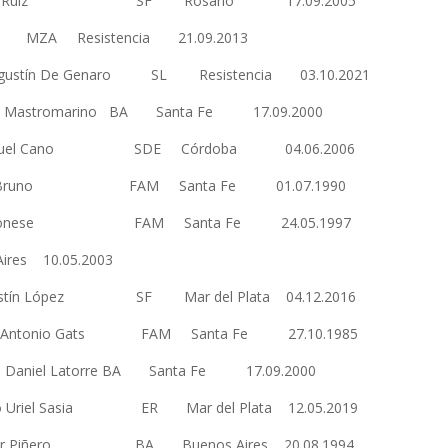
8 Federico Ruiz SF Rosario 17.09.2005
 MZA Resistencia 21.09.2013
gustín De Genaro SL Resistencia 03.10.2021
icolás Mastromarino BA Santa Fe 17.09.2000
Manuel Cano SDE Córdoba 04.06.2006
s Bruno FAM Santa Fe 01.07.1990
 Maronese FAM Santa Fe 24.05.1997
res 10.05.2003
stín López SF Mar del Plata 04.12.2016
ntonio Gats FAM Santa Fe 27.10.1985
o Daniel Latorre BA Santa Fe 17.09.2000
o Uriel Sasia ER Mar del Plata 12.05.2019
César Piñero BA Buenos Aires 20.08.1994