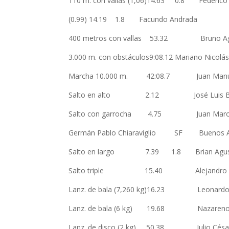
110 m. con vallas (1,06)14.63 0.
(0.99) 14.19 1.8 Facundo Andrada
400 metros con vallas 53.32 Bruno A
3.000 m. con obstáculos9:08.12 Mariano N
Marcha 10.000 m. 42:08.7 Juan 
Salto en alto 2.12 José Lui
Salto con garrocha 4.75 Juan
Germán Pablo Chiaraviglio SF Buenos Ai
Salto en largo 7.39 1.8 Brian Agu
Salto triple 15.40 Alejandro A
Lanz. de bala (7,260 kg)16.23 Leonard
Lanz. de bala (6 kg) 19.68 Nazaren
Lanz. de disco (2 kg) 50.38 Julio 