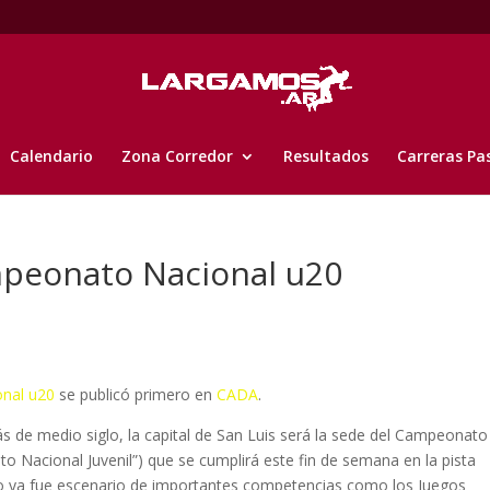
Calendario
Zona Corredor
Resultados
Carreras Pa
mpeonato Nacional u20
onal u20
se publicó primero en
CADA
.
ás de medio siglo, la capital de San Luis será la sede del Campeonato
Nacional Juvenil”) que se cumplirá este fin de semana en la pista
smo ya fue escenario de importantes competencias como los Juegos