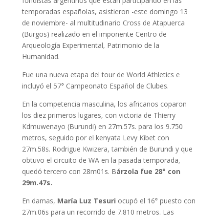
fondistas argentinos que están participando en las
temporadas españolas, asistieron -este domingo 13
de noviembre- al multitudinario Cross de Atapuerca
(Burgos) realizado en el imponente Centro de
Arqueología Experimental, Patrimonio de la
Humanidad.
Fue una nueva etapa del tour de World Athletics e
incluyó el 57° Campeonato Español de Clubes.
En la competencia masculina, los africanos coparon
los diez primeros lugares, con victoria de Thierry
Kdmuwenayo (Burundi) en 27m.57s. para los 9.750
metros, seguido por el kenyata Levy Kibet con
27m.58s. Rodrigue Kwizera, también de Burundi y que
obtuvo el circuito de WA en la pasada temporada,
quedó tercero con 28m01s. B
árzola fue 28° con
29m.47s.
En damas,
María Luz Tesuri
ocupó el 16° puesto con
27m.06s para un recorrido de 7.810 metros. Las