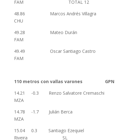
FAM TOTAL 12
48.86 Marcos Andrés Villagra
CHU
49.28 Mateo Durán
FAM
49.49 Oscar Santiago Castro
FAM
110 metros con vallas varones GPN
14.21 -0.3 Renzo Salvatore Cremaschi
MZA
14.78 -1.7 Julián Berca
MZA
15.04 0.3 Santiago Ezequiel
Riveira SL