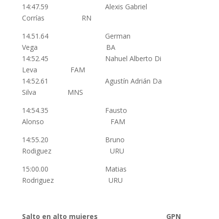
14:47.59 Alexis Gabriel
Corrías RN
14.51.64 German
Vega BA
14:52.45 Nahuel Alberto Di
Leva FAM
14:52.61 Agustín Adrián Da
Silva MNS
14:54.35 Fausto
Alonso FAM
14:55.20 Bruno
Rodiguez URU
15:00.00 Matias
Rodriguez URU
Salto en alto mujeres GPN