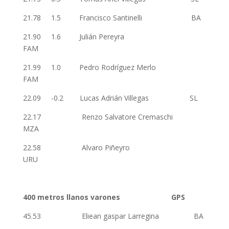
21.78 1.5 Francisco Santinelli BA
21.90 1.6 Julián Pereyra
FAM
21.99 1.0 Pedro Rodríguez Merlo
FAM
22.09 -0.2 Lucas Adrián Villegas SL
22.17 Renzo Salvatore Cremaschi
MZA
22.58 Alvaro Piñeyro
URU
400 metros llanos varones GPS
45.53 Eliean gaspar Larregina BA