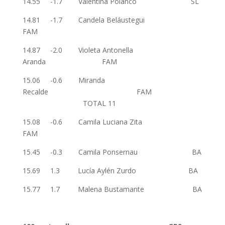
14.55 -1.7 Valentina Polanco SL
14.81 -1.7 Candela Beláustegui
FAM
14.87 -2.0 Violeta Antonella
Aranda FAM
15.06 -0.6 Miranda
Recalde FAM
TOTAL 11
15.08 -0.6 Camila Luciana Zita
FAM
15.45 -0.3 Camila Ponsernau BA
15.69 1.3 Lucía Aylén Zurdo BA
15.77 1.7 Malena Bustamante BA