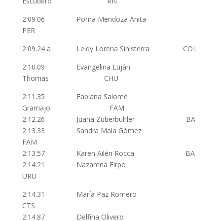
Escudero RN
2:09.06 Poma Mendoza Anita
PER
2:09.24 a Leidy Lorena Sinisterra COL
2:10.09 Evangelina Luján
Thomas CHU
2:11.35 Fabiana Salomé
Gramajo FAM
2:12.26 Juana Zuberbuhler BA
2:13.33 Sandra Maia Gómez
FAM
2:13.57 Karen Ailén Rocca BA
2:14.21 Nazarena Firpo
URU
2:14.31 María Paz Romero
CTS
2:14.87 Delfina Olivero