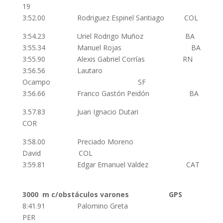
19
3:52.00 Rodriguez Espinel Santiago COL
3:54.23 Uriel Rodrigo Muñoz BA
3:55.34 Manuel Rojas BA
3:55.90 Alexis Gabriel Corrías RN
3:56.56 Lautaro
Ocampo SF
3:56.66 Franco Gastón Peidón BA
3.57.83 Juan Ignacio Dutari
COR
3:58.00 Preciado Moreno
David COL
3:59.81 Edgar Emanuel Valdez CAT
3000 m c/obstáculos
varones
GPS
8:41.91 Palomino Greta
PER