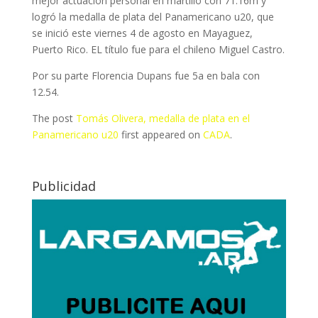
mejor actuación personal en martillo con 71.16m y
logró la medalla de plata del Panamericano u20, que
se inició este viernes 4 de agosto en Mayaguez,
Puerto Rico. EL título fue para el chileno Miguel Castro.
Por su parte Florencia Dupans fue 5a en bala con
12.54.
The post
Tomás Olivera, medalla de plata en el
Panamericano u20
first appeared on
CADA
.
Publicidad