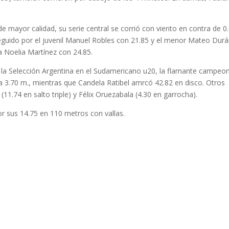
e mayor calidad, su serie central se corrió con viento en contra de 0
 seguido por el juvenil Manuel Robles con 21.85 y el menor Mateo Dur
a Noelia Martínez con 24.85.
 la Selección Argentina en el Sudamericano u20, la flamante campeo
a 3.70 m., mientras que Candela Ratibel amrcó 42.82 en disco. Otros
11.74 en salto triple) y Félix Oruezabala (4.30 en garrocha).
or sus 14.75 en 110 metros con vallas.