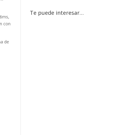
Te puede interesar…
.6ms,
án con
na de