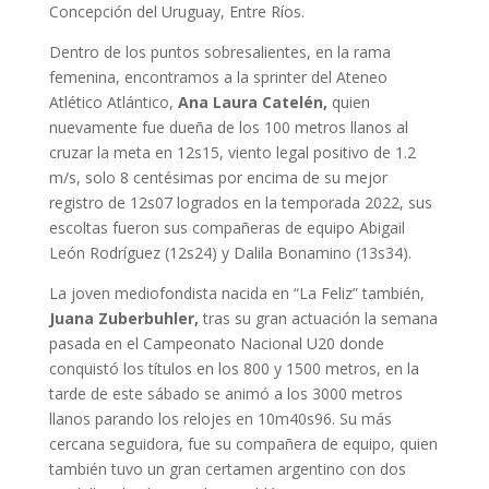
Concepción del Uruguay, Entre Ríos.
Dentro de los puntos sobresalientes, en la rama
femenina, encontramos a la sprinter del Ateneo
Atlético Atlántico,
Ana Laura Catelén,
quien
nuevamente fue dueña de los 100 metros llanos al
cruzar la meta en 12s15, viento legal positivo de 1.2
m/s, solo 8 centésimas por encima de su mejor
registro de 12s07 logrados en la temporada 2022, sus
escoltas fueron sus compañeras de equipo Abigail
León Rodríguez (12s24) y Dalila Bonamino (13s34).
La joven mediofondista nacida en “La Feliz” también,
Juana Zuberbuhler,
tras su gran actuación la semana
pasada en el Campeonato Nacional U20 donde
conquistó los títulos en los 800 y 1500 metros, en la
tarde de este sábado se animó a los 3000 metros
llanos parando los relojes en 10m40s96. Su más
cercana seguidora, fue su compañera de equipo, quien
también tuvo un gran certamen argentino con dos