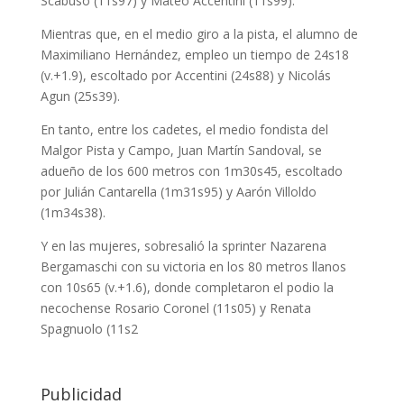
Scabuso (11s97) y Mateo Accentini (11s99).
Mientras que, en el medio giro a la pista, el alumno de
Maximiliano Hernández, empleo un tiempo de 24s18
(v.+1.9), escoltado por Accentini (24s88) y Nicolás
Agun (25s39).
En tanto, entre los cadetes, el medio fondista del
Malgor Pista y Campo, Juan Martín Sandoval, se
adueño de los 600 metros con 1m30s45, escoltado
por Julián Cantarella (1m31s95) y Aarón Villoldo
(1m34s38).
Y en las mujeres, sobresalió la sprinter Nazarena
Bergamaschi con su victoria en los 80 metros llanos
con 10s65 (v.+1.6), donde completaron el podio la
necochense Rosario Coronel (11s05) y Renata
Spagnuolo (11s2
Publicidad