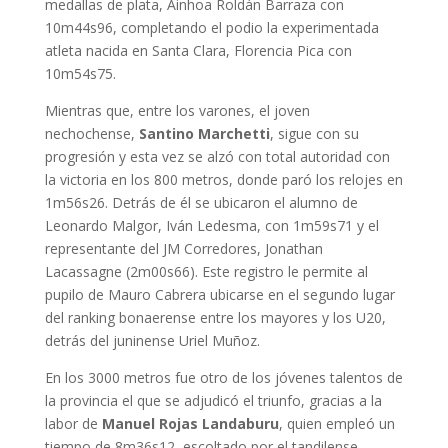
medallas de plata, Ainhoa Roldán Barraza con
10m44s96, completando el podio la experimentada
atleta nacida en Santa Clara, Florencia Pica con
10m54s75.
Mientras que, entre los varones, el joven
nechochense,
Santino Marchetti
, sigue con su
progresión y esta vez se alzó con total autoridad con
la victoria en los 800 metros, donde paró los relojes en
1m56s26. Detrás de él se ubicaron el alumno de
Leonardo Malgor, Iván Ledesma, con 1m59s71 y el
representante del JM Corredores, Jonathan
Lacassagne (2m00s66). Este registro le permite al
pupilo de Mauro Cabrera ubicarse en el segundo lugar
del ranking bonaerense entre los mayores y los U20,
detrás del juninense Uriel Muñoz.
En los 3000 metros fue otro de los jóvenes talentos de
la provincia el que se adjudicó el triunfo, gracias a la
labor de
Manuel Rojas Landaburu
, quien empleó un
tiempo de 8m36s12, escoltado por el tandilense