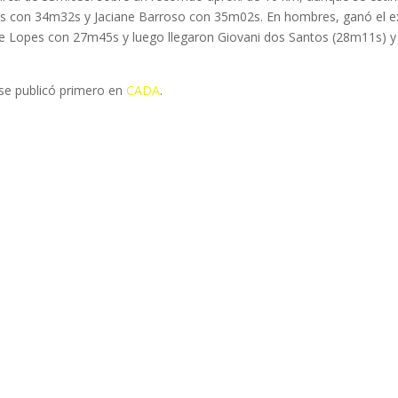
tos con 34m32s y Jaciane Barroso con 35m02s. En hombres, ganó el e
e Lopes con 27m45s y luego llegaron Giovani dos Santos (28m11s) y
se publicó primero en
CADA
.