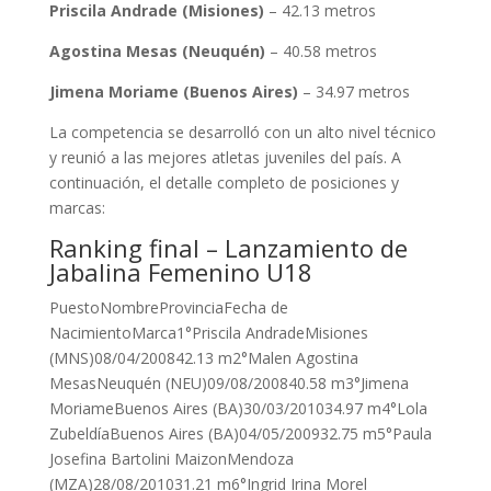
Priscila Andrade (Misiones)
– 42.13 metros
Agostina Mesas (Neuquén)
– 40.58 metros
Jimena Moriame (Buenos Aires)
– 34.97 metros
La competencia se desarrolló con un alto nivel técnico
y reunió a las mejores atletas juveniles del país. A
continuación, el detalle completo de posiciones y
marcas:
Ranking final – Lanzamiento de
Jabalina Femenino U18
PuestoNombreProvinciaFecha de
NacimientoMarca1°Priscila AndradeMisiones
(MNS)08/04/200842.13 m2°Malen Agostina
MesasNeuquén (NEU)09/08/200840.58 m3°Jimena
MoriameBuenos Aires (BA)30/03/201034.97 m4°Lola
ZubeldíaBuenos Aires (BA)04/05/200932.75 m5°Paula
Josefina Bartolini MaizonMendoza
(MZA)28/08/201031.21 m6°Ingrid Irina Morel