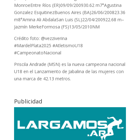
MonroeEntre Ríos (ER)09/09/200930.62 m7°Agustina
Gonzalez EsquitinezBuenos Aires (BA)26/06/200823.36
m8°Amina Ali AbdalaSan Luis (SL)22/04/200922.68 m–
Jazmín MerkeFormosa (FS)13/05/2010NM
Crédito foto: @vezziverina
#MardelPlata2025 #AtletismoU18
#CampeonatoNacional
Priscila Andrade (MSN) es la nueva campeona nacional
U18 en el Lanzamiento de Jabalina de las mujeres con
una marca de 42.13 metros.
Publicidad