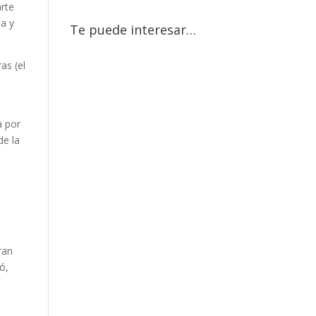
arte
na y
Te puede interesar…
as (el
a por
de la
ran
ó,