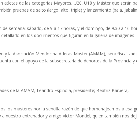
 atletas de las categorías Mayores, U20, U18 y Máster que serán p
bién pruebas de salto (largo, alto, triple) y lanzamiento (bala, jabali
n de semana: sábado, de 9 a 17 horas, y el domingo, de 9.30 a 16 hor
r detallado en los documentos que figuran en la galería de imágenes
yo y la Asociación Mendocina Atletas Master (AMAM), será fiscalizad
enta con el apoyo de la subsecretaría de deportes de la Provincia y 
dades de la AMAM, Leandro Espínola, presidente; Beatriz Barbera,
ados los másteres por la sencilla razón de que homenajeamos a esa g
 y a nuestro entrenador y amigo Víctor Montiel, quien también nos dej