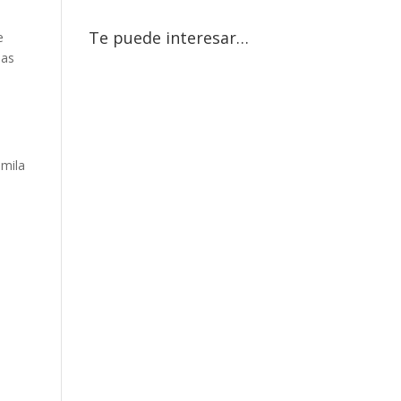
Te puede interesar…
e
las
amila