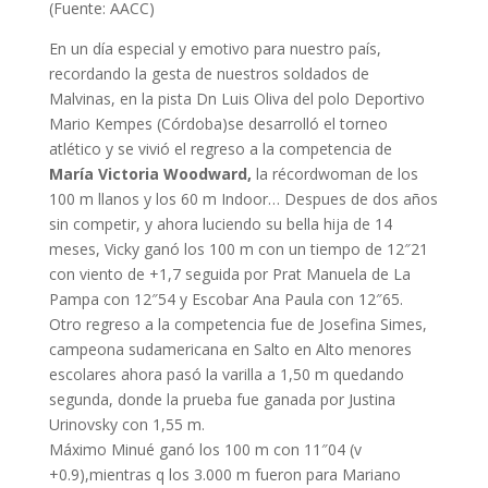
(Fuente: AACC)
En un día especial y emotivo para nuestro país,
recordando la gesta de nuestros soldados de
Malvinas, en la pista Dn Luis Oliva del polo Deportivo
Mario Kempes (Córdoba)se desarrolló el torneo
atlético y se vivió el regreso a la competencia de
María Victoria Woodward,
la récordwoman de los
100 m llanos y los 60 m Indoor… Despues de dos años
sin competir, y ahora luciendo su bella hija de 14
meses, Vicky ganó los 100 m con un tiempo de 12″21
con viento de +1,7 seguida por Prat Manuela de La
Pampa con 12″54 y Escobar Ana Paula con 12″65.
Otro regreso a la competencia fue de Josefina Simes,
campeona sudamericana en Salto en Alto menores
escolares ahora pasó la varilla a 1,50 m quedando
segunda, donde la prueba fue ganada por Justina
Urinovsky con 1,55 m.
Máximo Minué ganó los 100 m con 11″04 (v
+0.9),mientras q los 3.000 m fueron para Mariano