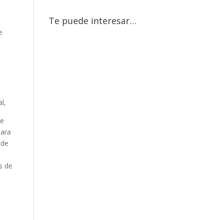
Te puede interesar…
e
l,
de
para
 de
s de