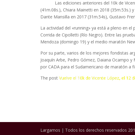
Las ediciones anteriores del 10k de Vicente
(41m.08s.), Chiara Mainetti en 2018 (35m.53s.)
Dante Mansilla en 2017 (31m.54s), Gustavo Frenc
La actividad del «running» ya está a pleno en el 
Corrida de Cipolletti (Río Negro). Entre las pr
Mendoza (domingo 19) y el medio maratón New 
Por su parte, varios de los mejores fondistas ar
Joaquín Arbe, Pedro Gómez, Daiana Ocampo y M
por CADA para el Sudamericano de maratón a fin
The post
Vuelve el 10k de Vicente López, el 12 
Largamos | Todos los derechos reservados 201