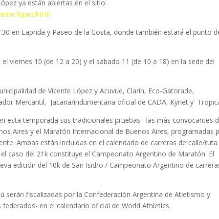
z ya están abiertas en el sitio:
ente-lopez.html
0 en Laprida y Paseo de la Costa, donde también estará el punto d
iernes 10 (de 12 a 20) y el sábado 11 (de 10 a 18) en la sede del
ipalidad de Vicente López y Acuvue, Clarín, Eco-Gatorade,
ador Mercantil, Jacana/indumentaria oficial de CADA, Kynet y Tropica
sta temporada sus tradicionales pruebas –las más convocantes 
enos Aires y el Maratón Internacional de Buenos Aires, programadas 
nte. Ambas están incluidas en el calendario de carreras de calle/ruta
en el caso del 21k constituye el Campeonato Argentino de Maratón. El
eva edición del 10k de San Isidro / Campeonato Argentino de carrera
án fiscalizadas por la Confederación Argentina de Atletismo y
federados- en el calendario oficial de World Athletics.