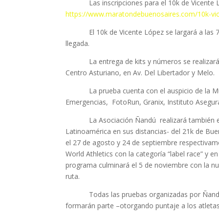
Las inscripciones para el 10k de Vicente Lópe
https://www.maratondebuenosaires.com/10k-vic
El 10k de Vicente López se largará a las 7.3
llegada.
La entrega de kits y números se realizará el v
Centro Asturiano, en Av. Del Libertador y Melo.
La prueba cuenta con el auspicio de la Munic
Emergencias, FotoRun, Granix, Instituto Asegur
La Asociación Ñandú realizará también en e
Latinoamérica en sus distancias- del 21k de Bu
el 27 de agosto y 24 de septiembre respectivame
World Athletics con la categoría “label race” y 
programa culminará el 5 de noviembre con la nu
ruta.
Todas las pruebas organizadas por Ñandú ser
formarán parte –otorgando puntaje a los atletas 