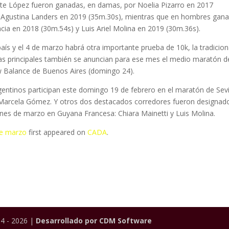
 López fueron ganadas, en damas, por Noelia Pizarro en 2017
 y Agustina Landers en 2019 (35m.30s), mientras que en hombres gan
ia en 2018 (30m.54s) y Luis Ariel Molina en 2019 (30m.36s).
país y el 4 de marzo habrá otra importante prueba de 10k, la tradicion
uebas principales también se anuncian para ese mes el medio maratón d
Balance de Buenos Aires (domingo 24).
gentinos participan este domingo 19 de febrero en el maratón de Sevil
arcela Gómez. Y otros dos destacados corredores fueron designad
es de marzo en Guyana Francesa: Chiara Mainetti y Luis Molina.
de marzo
first appeared on
CADA
.
4 - 2026 |
Desarrollado por CDM Software