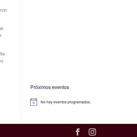
aron
al
e
la:
os
Próximos eventos
No hay eventos programados.