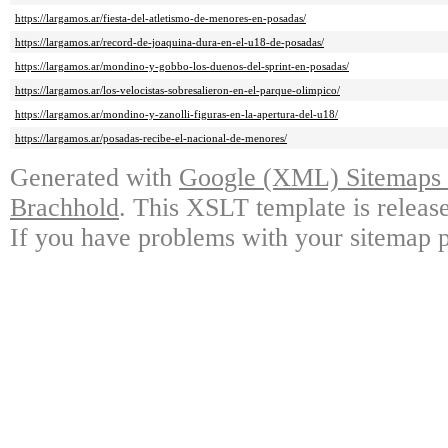
https://largamos.ar/fiesta-del-atletismo-de-menores-en-posadas/
https://largamos.ar/record-de-joaquina-dura-en-el-u18-de-posadas/
https://largamos.ar/mondino-y-gobbo-los-duenos-del-sprint-en-posadas/
https://largamos.ar/los-velocistas-sobresalieron-en-el-parque-olimpico/
https://largamos.ar/mondino-y-zanolli-figuras-en-la-apertura-del-u18/
https://largamos.ar/posadas-recibe-el-nacional-de-menores/
Generated with
Google (XML) Sitemaps G
Brachhold
. This XSLT template is releas
If you have problems with your sitemap p