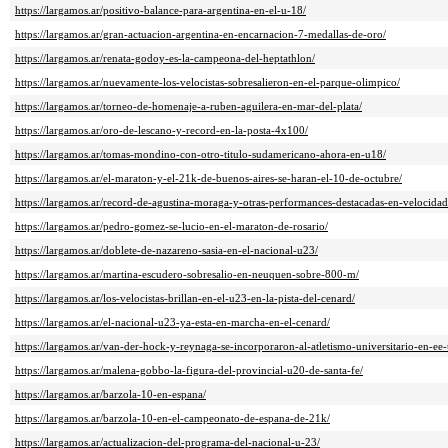
https://largamos.ar/positivo-balance-para-argentina-en-el-u-18/
https://largamos.ar/gran-actuacion-argentina-en-encarnacion-7-medallas-de-oro/
https://largamos.ar/renata-godoy-es-la-campeona-del-heptathlon/
https://largamos.ar/nuevamente-los-velocistas-sobresalieron-en-el-parque-olimpico/
https://largamos.ar/torneo-de-homenaje-a-ruben-aguilera-en-mar-del-plata/
https://largamos.ar/oro-de-lescano-y-record-en-la-posta-4x100/
https://largamos.ar/tomas-mondino-con-otro-titulo-sudamericano-ahora-en-u18/
https://largamos.ar/el-maraton-y-el-21k-de-buenos-aires-se-haran-el-10-de-octubre/
https://largamos.ar/record-de-agustina-moraga-y-otras-performances-destacadas-en-velocidad
https://largamos.ar/pedro-gomez-se-lucio-en-el-maraton-de-rosario/
https://largamos.ar/doblete-de-nazareno-sasia-en-el-nacional-u23/
https://largamos.ar/martina-escudero-sobresalio-en-neuquen-sobre-800-m/
https://largamos.ar/los-velocistas-brillan-en-el-u23-en-la-pista-del-cenard/
https://largamos.ar/el-nacional-u23-ya-esta-en-marcha-en-el-cenard/
https://largamos.ar/van-der-hock-y-reynaga-se-incorporaron-al-atletismo-universitario-en-ee-
https://largamos.ar/malena-gobbo-la-figura-del-provincial-u20-de-santa-fe/
https://largamos.ar/barzola-10-en-espana/
https://largamos.ar/barzola-10-en-el-campeonato-de-espana-de-21k/
https://largamos.ar/actualizacion-del-programa-del-nacional-u-23/