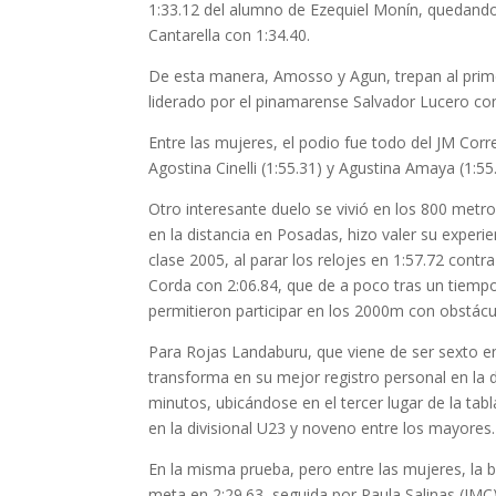
1:33.12 del alumno de Ezequiel Monín, quedando 
Cantarella con 1:34.40.
De esta manera, Amosso y Agun, trepan al primer 
liderado por el pinamarense Salvador Lucero co
Entre las mujeres, el podio fue todo del JM Corr
Agostina Cinelli (1:55.31) y Agustina Amaya (1:55
Otro interesante duelo se vivió en los 800 met
en la distancia en Posadas, hizo valer su experi
clase 2005, al parar los relojes en 1:57.72 contr
Corda con 2:06.84, que de a poco tras un tiempo
permitieron participar en los 2000m con obstác
Para Rojas Landaburu, que viene de ser sexto
transforma en su mejor registro personal en la d
minutos, ubicándose en el tercer lugar de la ta
en la divisional U23 y noveno entre los mayores.
En la misma prueba, pero entre las mujeres, la b
meta en 2:29.63, seguida por Paula Salinas (JMC)