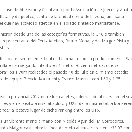
ense de Atletismo y fiscalizado por la Asociación de Jueces y Auxili
letas y de público, tanto de la ciudad como de la zona, una sana
 que hay actividad atlética en el solado sintético marplatense.
inieron desde una de las categorías formativas, la U16 o también
epresentante del Fénix Atlético, Bruno Mena, y del Malgor Pista y
shes.
os los presentes en el final de la jornada con su producción en el Sa
 varilla en su segundo intento en 1 metro 76 centímetros, que se
rar los 1.70m realizados el pasado 10 de julio en el mismo estadio
s de equipo Benicio Mazzuchi y Franco Marcial, con 1.60 y 1.25,
stica provincial 2022 entre los cadetes, además de ubicarse en el s
eniles y en el sexto a nivel absoluto y U23, de la misma tabla bonaere
nder al octavo lugar de dicho ranking entre los U16.
s un vibrante mano a mano con Nicolás Agun del JM Corredores,
ardo Malgor casi sobre la línea de meta al cruzar este en 1:33.07 cont