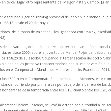
en tercer lugar otro representante del Malgor Pista y Campo, Julián
y segundo lugar del ranking provincial del año en la distancia, que 
n 1:33.18 desde el 29 de mayo.
edores, de la mano de Valentina Silva, ganadora con 1:54.67, escolta
.98).
ros de los varones, donde Franco Peidon, reciente campeón nacional 
encia, es clase 2000, sobre la juventud de Manuel Rojas Landaburu, e
a los 1:58.20 de su escolta. Ocupando el tercer escalón del podio Gabri
 alejado de las pistas va reencontrándose con su mejor versión que 
ulos en el Campeonato Mundial de Menores en Lile, Francia del 2011.
 en los 1500m en el Campeonato Sudamericano de Menores, este cro
istancia, corriendo por primera vez por debajo de la barrera de los d
bla bonaerense de la temporada entre los U18, cuarto entre los U20, q
alcarceña Shalom Lescano, se llevó la victoria con autoridad al cruzar
 y la oriunda de Gral. Alvarado, Angela Rojas, con 2:59.14 y 3:07.63,