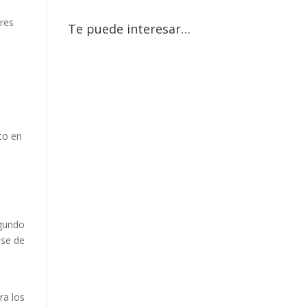
ares
Te puede interesar…
lto en
egundo
nse de
ra los