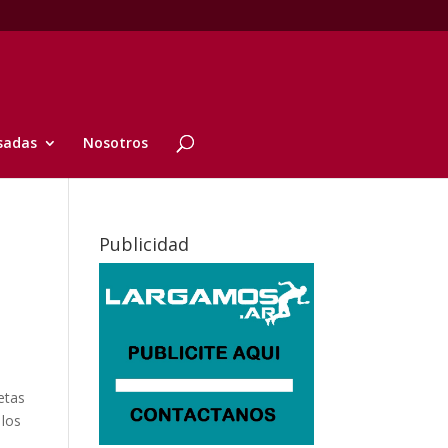
sadas
Nosotros
Publicidad
etas
 los