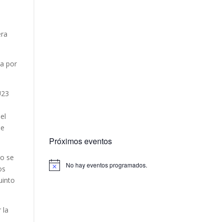
era
da por
U23
s
el
le
Próximos eventos
no se
No hay eventos programados.
os
uinto
 la