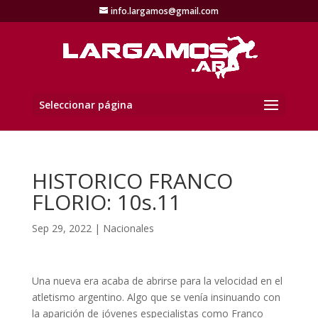
info.largamos@gmail.com
Seleccionar página
HISTORICO FRANCO
FLORIO: 10s.11
Sep 29, 2022
|
Nacionales
Una nueva era acaba de abrirse para la velocidad en el
atletismo argentino. Algo que se venía insinuando con
la aparición de jóvenes especialistas como Franco