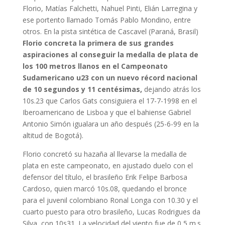
Florio, Matías Falchetti, Nahuel Pinti, Elián Larregina y
ese portento llamado Tomás Pablo Mondino, entre
otros. En la pista sintética de Cascavel (Paraná, Brasil)
Florio concreta la primera de sus grandes
aspiraciones al conseguir la medalla de plata de
los 100 metros llanos en el Campeonato
Sudamericano u23 con un nuevo récord nacional
de 10 segundos y 11 centésimas,
dejando atrás los
10s.23 que Carlos Gats consiguiera el 17-7-1998 en el
Iberoamericano de Lisboa y que el bahiense Gabriel
Antonio Simón igualara un año después (25-6-99 en la
altitud de Bogotá).
Florio concretó su hazaña al llevarse la medalla de
plata en este campeonato, en ajustado duelo con el
defensor del título, el brasileño Erik Felipe Barbosa
Cardoso, quien marcó 10s.08, quedando el bronce
para el juvenil colombiano Ronal Longa con 10.30 y el
cuarto puesto para otro brasileño, Lucas Rodrigues da
Silva, con 10s31. La velocidad del viento fue de 0,5 m.s