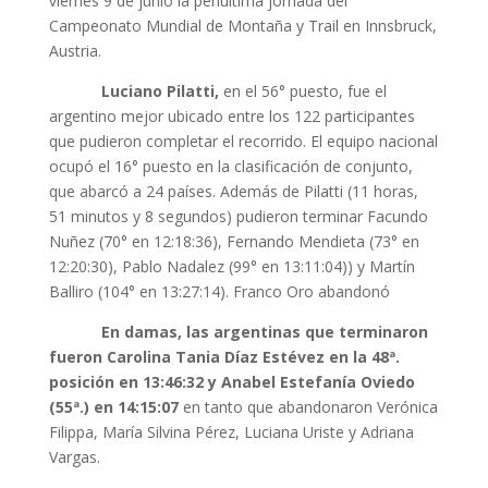
viernes 9 de junio la penúltima jornada del
Campeonato Mundial de Montaña y Trail en Innsbruck,
Austria.
Luciano Pilatti,
en el 56° puesto, fue el
argentino mejor ubicado entre los 122 participantes
que pudieron completar el recorrido. El equipo nacional
ocupó el 16° puesto en la clasificación de conjunto,
que abarcó a 24 países. Además de Pilatti (11 horas,
51 minutos y 8 segundos) pudieron terminar Facundo
Nuñez (70° en 12:18:36), Fernando Mendieta (73° en
12:20:30), Pablo Nadalez (99° en 13:11:04)) y Martín
Balliro (104° en 13:27:14). Franco Oro abandonó
En damas, las argentinas que terminaron
fueron Carolina Tania Díaz Estévez en la 48ª.
posición en 13:46:32 y Anabel Estefanía Oviedo
(55ª.) en 14:15:07
en tanto que abandonaron Verónica
Filippa, María Silvina Pérez, Luciana Uriste y Adriana
Vargas.