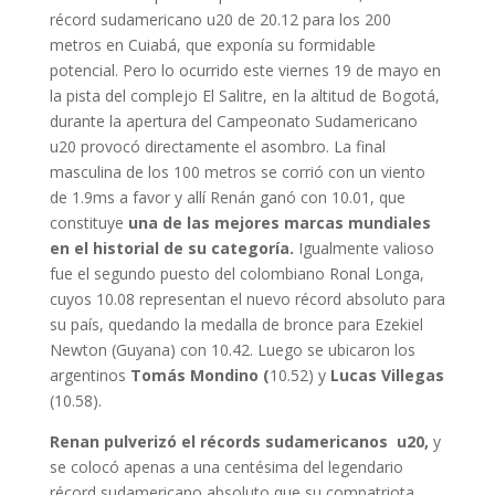
récord sudamericano u20 de 20.12 para los 200
metros en Cuiabá, que exponía su formidable
potencial. Pero lo ocurrido este viernes 19 de mayo en
la pista del complejo El Salitre, en la altitud de Bogotá,
durante la apertura del Campeonato Sudamericano
u20 provocó directamente el asombro. La final
masculina de los 100 metros se corrió con un viento
de 1.9ms a favor y allí Renán ganó con 10.01, que
constituye
una de las mejores marcas mundiales
en el historial de su categoría.
Igualmente valioso
fue el segundo puesto del colombiano Ronal Longa,
cuyos 10.08 representan el nuevo récord absoluto para
su país, quedando la medalla de bronce para Ezekiel
Newton (Guyana) con 10.42. Luego se ubicaron los
argentinos
Tomás Mondino (
10.52) y
Lucas Villegas
(10.58).
Renan pulverizó el récords sudamericanos u20,
y
se colocó apenas a una centésima del legendario
récord sudamericano absoluto que su compatriota