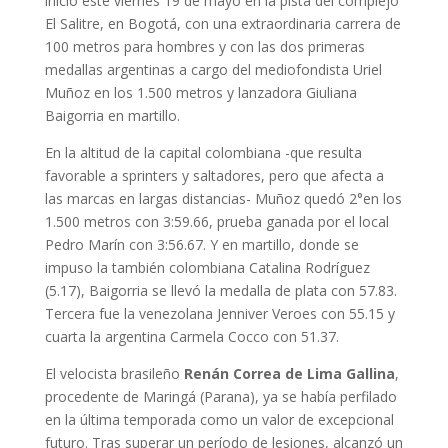
inició este viernes 19 de mayo en la pista del complejo
El Salitre, en Bogotá, con una extraordinaria carrera de
100 metros para hombres y con las dos primeras
medallas argentinas a cargo del mediofondista Uriel
Muñoz en los 1.500 metros y lanzadora Giuliana
Baigorria en martillo.
En la altitud de la capital colombiana -que resulta
favorable a sprinters y saltadores, pero que afecta a
las marcas en largas distancias- Muñoz quedó 2°en los
1.500 metros con 3:59.66, prueba ganada por el local
Pedro Marín con 3:56.67. Y en martillo, donde se
impuso la también colombiana Catalina Rodríguez
(5.17), Baigorria se llevó la medalla de plata con 57.83.
Tercera fue la venezolana Jenniver Veroes con 55.15 y
cuarta la argentina Carmela Cocco con 51.37.
El velocista brasileño
Renán Correa de Lima Gallina
,
procedente de Maringá (Parana), ya se había perfilado
en la última temporada como un valor de excepcional
futuro. Tras superar un período de lesiones, alcanzó un