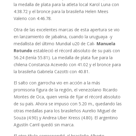
la medalla de plata para la atleta local Karol Luna con
4:38.72 y el bronce para la brasileña Helen Mees
Valerio con 4:46.78.
Otra de las excelentes marcas de esta apertura se vio
en lanzamiento de jabalina, cuando la uruguaya -y
medallista del último Mundial u20 de Cali-
Manuela
Rotundo
estableció el récord absoluto de su país con
56.24 (tenía 55.81). La medalla de plata fue para la
chilena Constanza Acevedo con 41.02 y el bronce para
la brasileña Gabriela Cazotti con 40.81.
El salto con garrocha vio en acción a la más
promisoria figura de la región, el venezolano Ricardo
Montes de Oca, quien venía de fijar el récord absoluto
de su país. Ahora se impuso con 5.20 m., quedando las
otras medallas para los brasileños Aurelio Miguel de
Souza (4.90) y Andrea Uber Kreiss (4.80). El argentino
Agustín Carril quedó sin marca.
El otro título correspondió al brasileño Alberto