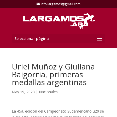
info.largamos@gmail.com
Seleccionar página
Uriel Muñoz y Giuliana
Baigorria, primeras
medallas argentinas
May 19, 2023
|
Nacionales
La 45a. edición del Campeonato Sudamericano u20 se