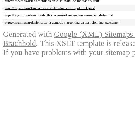
https://largamos.ar/los-argentinos-en-el-mundial-de-montana-y-trail/
https://largamos.ar/franco-florio-el-hombre-mas-rapido-del-pais/
https://largamos.ar/rumbo-al-10k-de-san-isidro-campeonato-nacional-de-ruta/
https://largamos.ar/daniel-sotto-la-actuacion-argentina-en-asuncion-fue-excelente/
Generated with
Google (XML) Sitemaps G
Brachhold
. This XSLT template is releas
If you have problems with your sitemap p