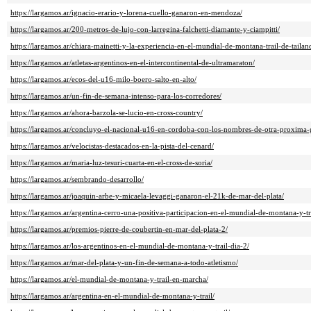
https://largamos.ar/ignacio-erario-y-lorena-cuello-ganaron-en-mendoza/
https://largamos.ar/200-metros-de-lujo-con-larregina-falchetti-diamante-y-ciampitti/
https://largamos.ar/chiara-mainetti-y-la-experiencia-en-el-mundial-de-montana-trail-de-tailan
https://largamos.ar/atletas-argentinos-en-el-intercontinental-de-ultramaraton/
https://largamos.ar/ecos-del-u16-milo-boero-salto-en-alto/
https://largamos.ar/un-fin-de-semana-intenso-para-los-corredores/
https://largamos.ar/ahora-barzola-se-lucio-en-cross-country/
https://largamos.ar/concluyo-el-nacional-u16-en-cordoba-con-los-nombres-de-otra-proxima-
https://largamos.ar/velocistas-destacados-en-la-pista-del-cenard/
https://largamos.ar/maria-luz-tesuri-cuarta-en-el-cross-de-soria/
https://largamos.ar/sembrando-desarrollo/
https://largamos.ar/joaquin-arbe-y-micaela-levaggi-ganaron-el-21k-de-mar-del-plata/
https://largamos.ar/argentina-cerro-una-positiva-participacion-en-el-mundial-de-montana-y-tra
https://largamos.ar/premios-pierre-de-coubertin-en-mar-del-plata-2/
https://largamos.ar/los-argentinos-en-el-mundial-de-montana-y-trail-dia-2/
https://largamos.ar/mar-del-plata-y-un-fin-de-semana-a-todo-atletismo/
https://largamos.ar/el-mundial-de-montana-y-trail-en-marcha/
https://largamos.ar/argentina-en-el-mundial-de-montana-y-trail/