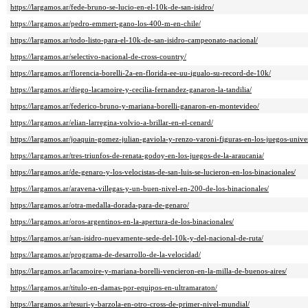
https://largamos.ar/fede-bruno-se-lucio-en-el-10k-de-san-isidro/
https://largamos.ar/pedro-emmert-gano-los-400-m-en-chile/
https://largamos.ar/todo-listo-para-el-10k-de-san-isidro-campeonato-nacional/
https://largamos.ar/selectivo-nacional-de-cross-country/
https://largamos.ar/florencia-borelli-2a-en-florida-ee-uu-igualo-su-record-de-10k/
https://largamos.ar/diego-lacamoire-y-cecilia-fernandez-ganaron-la-tandilia/
https://largamos.ar/federico-bruno-y-mariana-borelli-ganaron-en-montevideo/
https://largamos.ar/elian-larregina-volvio-a-brillar-en-el-cenard/
https://largamos.ar/joaquin-gomez-julian-gaviola-y-renzo-varoni-figuras-en-los-juegos-univer
https://largamos.ar/tres-triunfos-de-renata-godoy-en-los-juegos-de-la-araucania/
https://largamos.ar/de-genaro-y-los-velocistas-de-san-luis-se-lucieron-en-los-binacionales/
https://largamos.ar/aravena-villegas-y-un-buen-nivel-en-200-de-los-binacionales/
https://largamos.ar/otra-medalla-dorada-para-de-genaro/
https://largamos.ar/oros-argentinos-en-la-apertura-de-los-binacionales/
https://largamos.ar/san-isidro-nuevamente-sede-del-10k-y-del-nacional-de-ruta/
https://largamos.ar/programa-de-desarrollo-de-la-velocidad/
https://largamos.ar/lacamoire-y-mariana-borelli-vencieron-en-la-milla-de-buenos-aires/
https://largamos.ar/titulo-en-damas-por-equipos-en-ultramaraton/
https://largamos.ar/tesuri-y-barzola-en-otro-cross-de-primer-nivel-mundial/