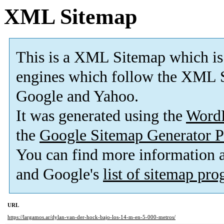
XML Sitemap
This is a XML Sitemap which is
engines which follow the XML S
Google and Yahoo.
It was generated using the
Word
the
Google Sitemap Generator P
You can find more information
and Google's
list of sitemap pr
URL
https://largamos.ar/dylan-van-der-hock-bajo-los-14-m-en-5-000-metros/