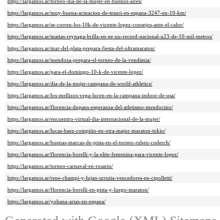
https://largamos.ar/torneo-dia-de-la-mujer-en-buenos-aires/
https://largamos.ar/muy-buena-actuacion-de-tesuri-en-espana-3247-en-10-km/
https://largamos.ar/se-corren-los-10k-de-vicente-lopez-consejos-ante-el-calor/
https://largamos.ar/matias-reynaga-brilla-en-ee-uu-record-nacional-u23-de-10-mil-metros/
https://largamos.ar/mar-del-plata-prepara-fiesta-del-ultramaraton/
https://largamos.ar/mendoza-prepara-el-torneo-de-la-vendimia/
https://largamos.ar/para-el-domingo-10-k-de-vicente-lopez/
https://largamos.ar/dia-de-la-mujer-campana-de-world-athletics/
https://largamos.ar/los-mellizos-vega-lucen-en-la-campana-indoor-de-usa/
https://largamos.ar/florencia-dupans-esperanza-del-atletismo-mendocino/
https://largamos.ar/encuentro-virtual-dia-internacional-de-la-mujer/
https://largamos.ar/lucas-baez-compitio-en-otra-major-maraton-tokio/
https://largamos.ar/buenas-marcas-de-pista-en-el-torneo-ruben-coderch/
https://largamos.ar/florencia-borelli-y-la-elite-femenina-para-vicente-lopez/
https://largamos.ar/torneo-carnaval-en-rosario/
https://largamos.ar/rene-champi-y-lujan-urrutia-vencedores-en-cipolletti/
https://largamos.ar/florencia-borelli-en-pista-y-luego-maraton/
https://largamos.ar/yohana-arias-en-espana/