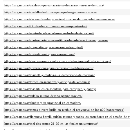
https://largamos.ar/catelen-y-perez-lazarte-se-destacaron-en-mar-del-plata/
https://largamos.ar/medalla-de-bronce-para-pedro-gomez-en-caracas/
https://largamos.ar/el-cenard-sede-para-otra-jornada-calurosa-y-de-buenas-marcas/
https://largamos.ar/triunfo-de-carolina-lozano-en-puerto-rico/
https://largamos.ar/a-seis-decadas-de-los-records-de-eleuterio-fassi/
https://largamos.ar/mastromarino-nuevo-titular-de-la-federacion-marplatense/
https://largamos.ar/preparativos-para-la-carrera-de-miguel/
https://largamos.ar/un-testimonio-por-cesar-moreno/
https://largamos.ar/el-adios-a-un-revolucionario-del-salto-en-alto-dick-fosbury/
https://largamos.ar/prevenciones-para-carreras-con-el-fuerte-calor/
https://largamos.ar/mainetti-y-molina-al-sudamericano-de-maraton/
https://largamos.ar/torneo-en-mendoza-y-anticipo-de-vendimia/
https://largamos.ar/mas-titulos-en-montana-para-carriqueo-y-godoy/
https://largamos.ar/eulalio-munoz-destino-pampa-traviesa/
https://largamos.ar/chubut-y-su-provincial-en-comodoro/
https://largamos.ar/tomas-olivera-brillo-en-recibio-el-provincial-de-los-u20-bonaerenses/
https://largamos.ar/florencia-borelli-eulalio-munoz-y-todos-los-corredores-en-el-desafio-de-v
https://largamos.ar/joel-dos-santos-21-29-en-las-finales-universitarias/