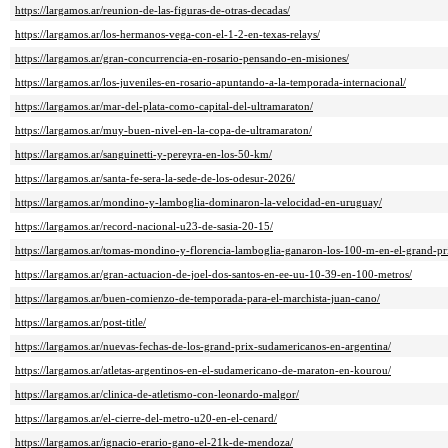
https://largamos.ar/reunion-de-las-figuras-de-otras-decadas/
https://largamos.ar/los-hermanos-vega-con-el-1-2-en-texas-relays/
https://largamos.ar/gran-concurrencia-en-rosario-pensando-en-misiones/
https://largamos.ar/los-juveniles-en-rosario-apuntando-a-la-temporada-internacional/
https://largamos.ar/mar-del-plata-como-capital-del-ultramaraton/
https://largamos.ar/muy-buen-nivel-en-la-copa-de-ultramaraton/
https://largamos.ar/sanguinetti-y-pereyra-en-los-50-km/
https://largamos.ar/santa-fe-sera-la-sede-de-los-odesur-2026/
https://largamos.ar/mondino-y-lamboglia-dominaron-la-velocidad-en-uruguay/
https://largamos.ar/record-nacional-u23-de-sasia-20-15/
https://largamos.ar/tomas-mondino-y-florencia-lamboglia-ganaron-los-100-m-en-el-grand-p
https://largamos.ar/gran-actuacion-de-joel-dos-santos-en-ee-uu-10-39-en-100-metros/
https://largamos.ar/buen-comienzo-de-temporada-para-el-marchista-juan-cano/
https://largamos.ar/post-title/
https://largamos.ar/nuevas-fechas-de-los-grand-prix-sudamericanos-en-argentina/
https://largamos.ar/atletas-argentinos-en-el-sudamericano-de-maraton-en-kourou/
https://largamos.ar/clinica-de-atletismo-con-leonardo-malgor/
https://largamos.ar/el-cierre-del-metro-u20-en-el-cenard/
https://largamos.ar/ignacio-erario-gano-el-21k-de-mendoza/